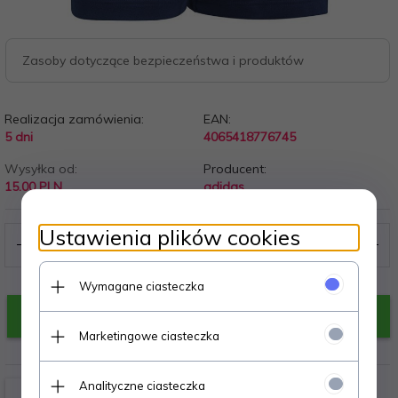
Zasoby dotyczące bezpieczeństwa i produktów
Realizacja zamówienia:
EAN:
5 dni
4065418776745
Wysyłka od:
Producent:
15.00 PLN
adidas
Ustawienia plików cookies
Wymagane ciasteczka
KUP TERAZ!
Marketingowe ciasteczka
Analityczne ciasteczka