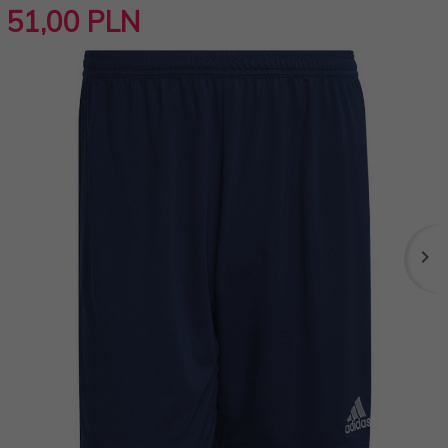
51,
00
PLN