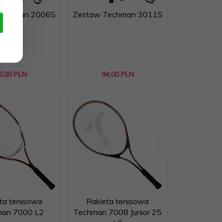
Techman 2006S
Zestaw Techman 3011S
5,
00
PLN
94,
00
PLN
ta tenisowa
Rakieta tenisowa
an 7000 L2
Techman 7008 Junior 25