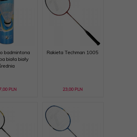
do badmintona
Rakieta Techman 1005
ba biała biały
średnia
7,
00
PLN
23,
00
PLN