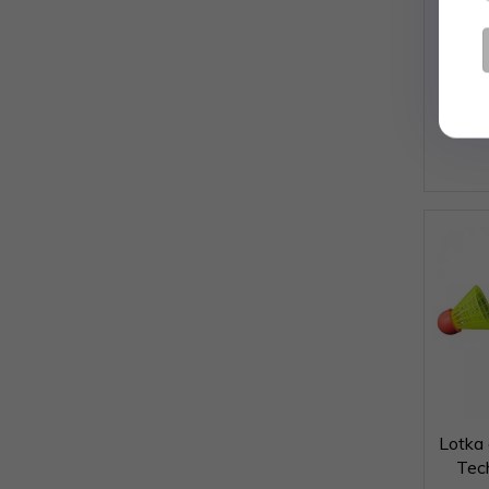
Rakie
Lotka
Tec