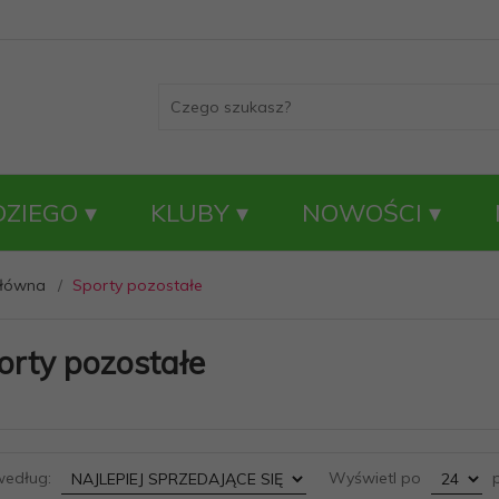
DZIEGO
KLUBY
NOWOŚCI
główna
Sporty pozostałe
orty pozostałe
sort
pop
według:
Wyświetl po
p