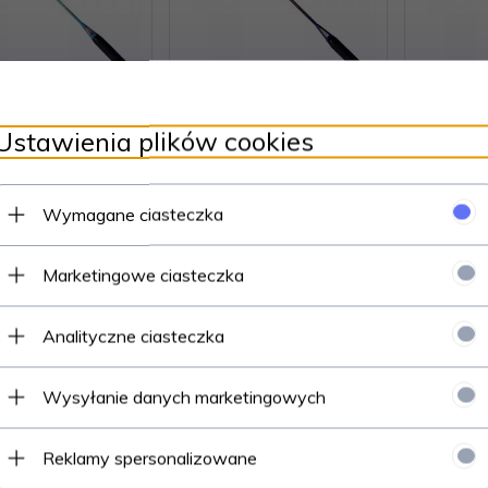
ta Techman 1100
Rakieta Techman 3002
Rakieta
Ustawienia plików cookies
Wymagane ciasteczka
33,
00
PLN
45,
00
PLN
4
Marketingowe ciasteczka
Analityczne ciasteczka
Wysyłanie danych marketingowych
Reklamy spersonalizowane