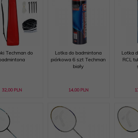
pki Techman do
Lotka do badmintona
Lotka 
badmintona
piórkowa 6 szt Techman
RCL tu
biały
32,
00
PLN
14,
00
PLN
1