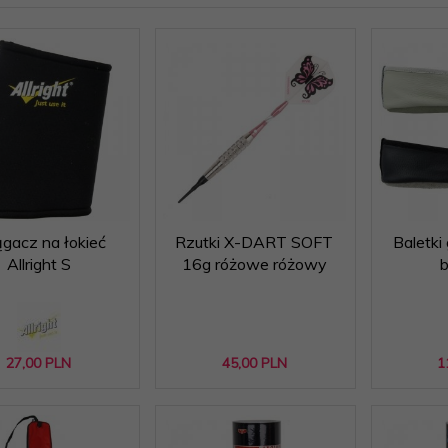
ągacz na łokieć
Rzutki X-DART SOFT
Baletki
Allright S
16g różowe różowy
b
27,
00
PLN
45,
00
PLN
1