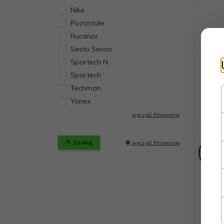
Nike
Pozostałe
Rucanor
Sesto Senso
Rakie
Sportech N
Sportech
Techman
Yonex
wyczyść filtrowanie
Szukaj
wyczyść filtrowanie