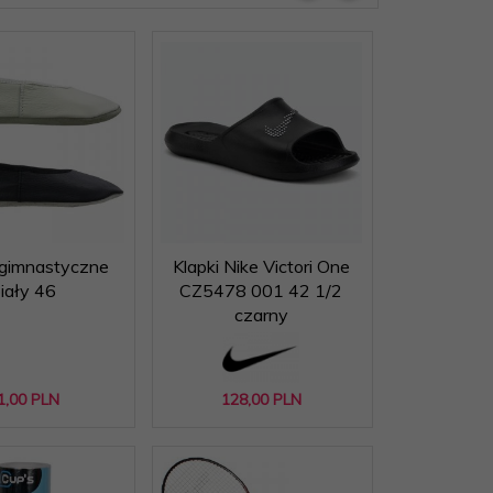
 gimnastyczne
Klapki Nike Victori One
iały 46
CZ5478 001 42 1/2
czarny
1,
00
PLN
128,
00
PLN