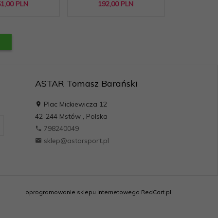
1,
00
PLN
192,
00
PLN
ASTAR Tomasz Barański
Plac Mickiewicza 12
42-244
Mstów
,
Polska
798240049
sklep@astarsport.pl
oprogramowanie sklepu internetowego
RedCart.pl