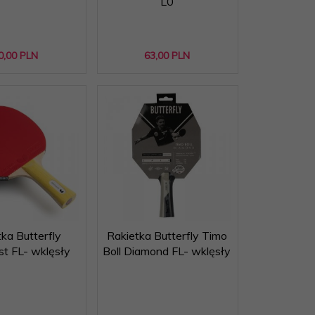
L0
0,
00
PLN
63,
00
PLN
tka Butterfly
Rakietka Butterfly Timo
ist FL- wklęsły
Boll Diamond FL- wklęsły