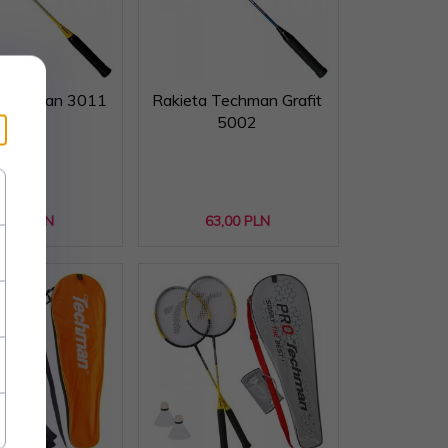
 Techman 3011
Rakieta Techman Grafit
5002
5,
00
PLN
63,
00
PLN