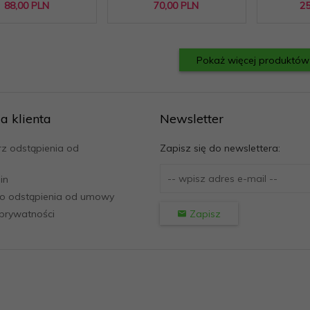
88,
00
PLN
70,
00
PLN
25
Pokaż więcej produktów
a klienta
Newsletter
z odstąpienia od
Zapisz się do newslettera:
in
o odstąpienia od umowy
 prywatności
Zapisz