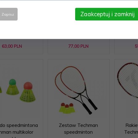
ta Techman Grafit
Zestaw do badmintona
Zestaw 
Zaakceptuj i zamknij
Zapisz
5006
dla 4 osób + 2 lotki
63,
00
PLN
77,
00
PLN
5
 do speedmintona
Zestaw Techman
Rakie
hman multikolor
speedminton
Techm