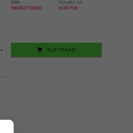
EAN:
Wysyłka od:
5905527733200
15.00 PLN
KUP TERAZ!