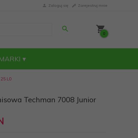
Zaloguj się
Zarejestruj mnie
0
MARKI
 25 L0
nisowa Techman 7008 Junior
N