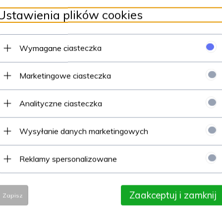
Ustawienia plików cookies
Wymagane ciasteczka
Marketingowe ciasteczka
Analityczne ciasteczka
Wysyłanie danych marketingowych
Reklamy spersonalizowane
ekreacyjnie jak również dla tych, którzy dopiero zaczynających sw
aciągu sprawiają, że rakieta łączy dynamikę uderzeń z dużą siłą.
Zaakceptuj i zamknij
Zapisz