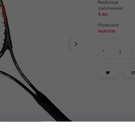
Realizacja
zamówienia:
5 dni
Producent:
techman