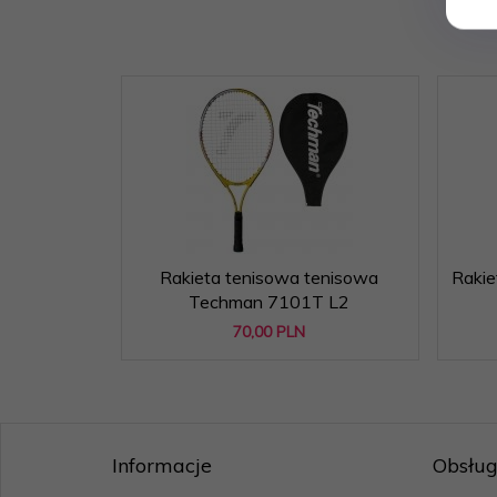
Rakieta tenisowa tenisowa
Raki
Techman 7101T L2
70,
00
PLN
Informacje
Obsług