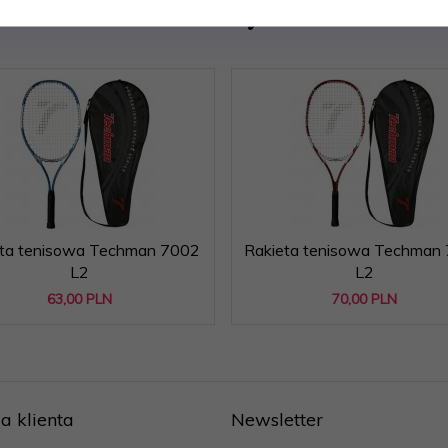
Polecamy
eta tenisowa Techman 7002
Rakieta tenisowa Techman
L2
L2
63,
00
PLN
70,
00
PLN
a klienta
Newsletter