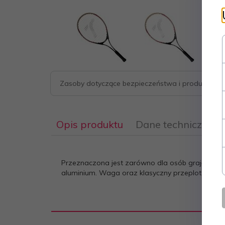
Zasoby dotyczące bezpieczeństwa i produktów
Opis produktu
Dane techniczne
Przeznaczona jest zarówno dla osób grających r
aluminium. Waga oraz klasyczny przeplot strun n
Rozmiar
L0
rączki: