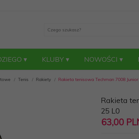
DZIEGO
KLUBY
NOWOŚCI
etowe
Tenis
Rakiety
Rakieta tenisowa Techman 7008 Junior
Rakieta te
25 L0
63,
00
PL