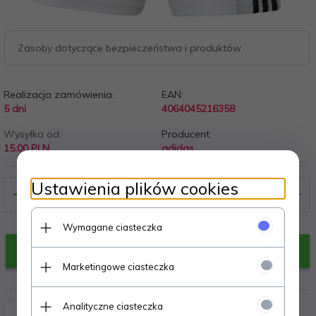
Zasoby dotyczące bezpieczeństwa i produktów
Realizacja zamówienia:
EAN:
5 dni
4064045216358
Wysyłka od:
Producent:
15.00 PLN
adidas
Ustawienia plików cookies
Wymagane ciasteczka
KUP TERAZ!
Marketingowe ciasteczka
Analityczne ciasteczka