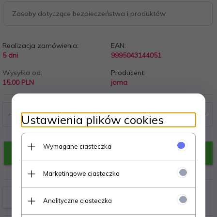
Zasoby dotyczące bezpieczeństwa i produktów
Realizacja zamówienia:
EAN:
5 dni
9995043144051
Wysyłka od:
Producent:
15.00 PLN
joma
Ustawienia plików cookies
Wymagane ciasteczka
KUP TERAZ!
Marketingowe ciasteczka
Analityczne ciasteczka