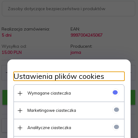
Zasoby dotyczące bezpieczeństwa i produktów
Realizacja zamówienia:
EAN:
5 dni
9997004245067
Wysyłka od:
Producent:
15.00 PLN
joma
Ustawienia plików cookies
Wymagane ciasteczka
KUP TERAZ!
Marketingowe ciasteczka
Analityczne ciasteczka