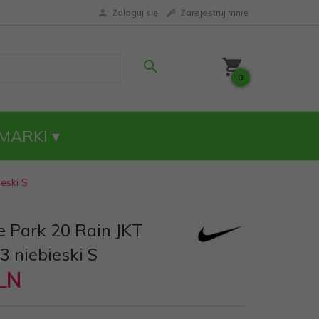
Zaloguj się
Zarejestruj mnie
0
MARKI
eski S
e Park 20 Rain JKT
 niebieski S
LN