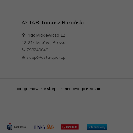
ASTAR Tomasz Barański
Plac Mickiewicza 12
42-244
Mstów
,
Polska
798240049
sklep@astarsport.pl
oprogramowanie sklepu internetowego
RedCart.pl