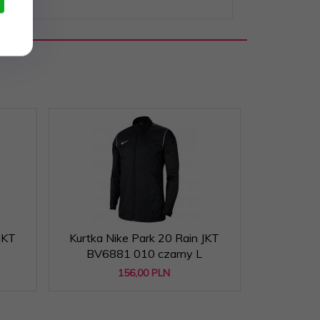
JKT
Kurtka Nike Park 20 Rain JKT
Kurtka N
BV6881 010 czarny L
BV688
156,
00
PLN