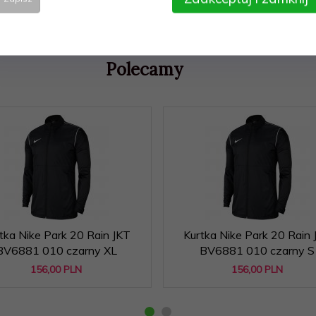
Polecamy
tka Nike Park 20 Rain JKT
Kurtka Nike Park 20 Rain 
BV6881 010 czarny XL
BV6881 010 czarny S
156,
00
PLN
156,
00
PLN