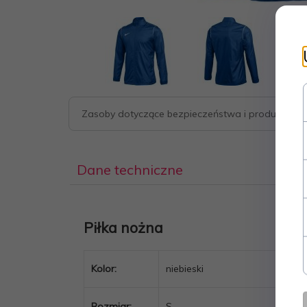
Zasoby dotyczące bezpieczeństwa i produktów
Dane techniczne
Piłka nożna
Kolor:
niebieski
Rozmiar:
S