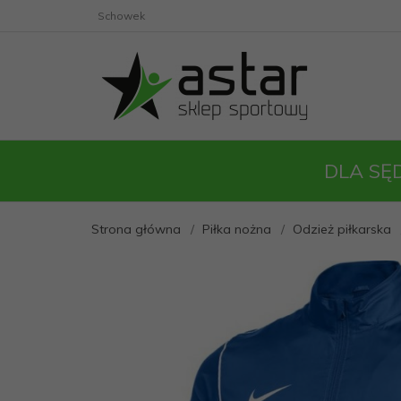
Schowek
DLA SĘ
Strona główna
Piłka nożna
Odzież piłkarska