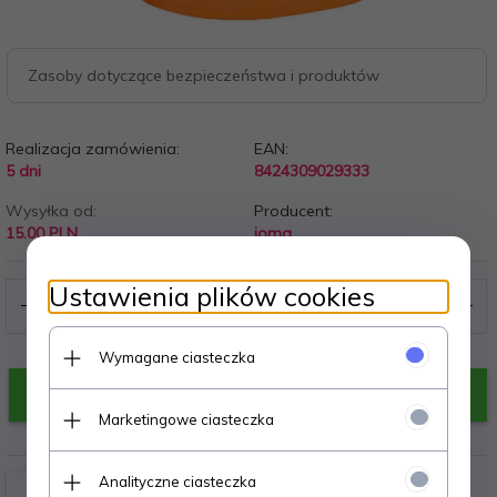
Zasoby dotyczące bezpieczeństwa i produktów
Realizacja zamówienia:
EAN:
5 dni
8424309029333
Wysyłka od:
Producent:
15.00 PLN
joma
Ustawienia plików cookies
Wymagane ciasteczka
KUP TERAZ!
Marketingowe ciasteczka
Analityczne ciasteczka