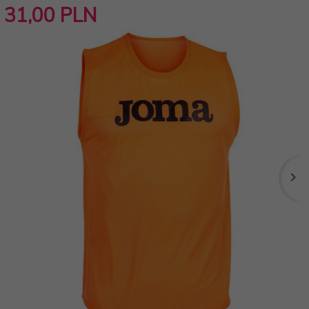
31,
00
PLN