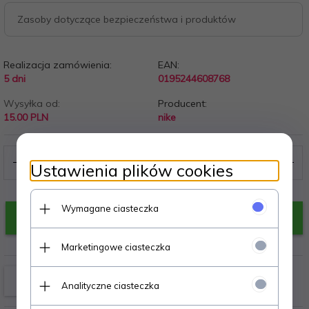
Zasoby dotyczące bezpieczeństwa i produktów
Realizacja zamówienia:
EAN:
5 dni
0195244608768
Wysyłka od:
Producent:
15.00 PLN
nike
Ustawienia plików cookies
Wymagane ciasteczka
KUP TERAZ!
Marketingowe ciasteczka
Analityczne ciasteczka