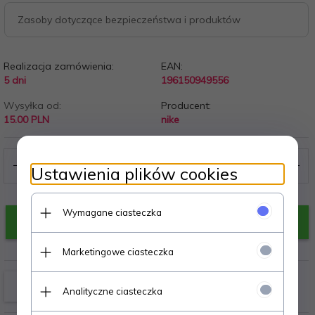
Zasoby dotyczące bezpieczeństwa i produktów
Realizacja zamówienia:
EAN:
5 dni
196150949556
Wysyłka od:
Producent:
15.00 PLN
nike
Ustawienia plików cookies
Wymagane ciasteczka
KUP TERAZ!
Marketingowe ciasteczka
Analityczne ciasteczka