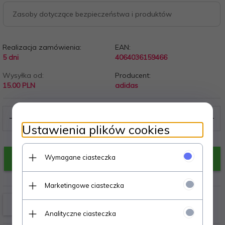
Zasoby dotyczące bezpieczeństwa i produktów
Realizacja zamówienia:
EAN:
5 dni
4064036159466
Wysyłka od:
Producent:
15.00 PLN
adidas
Ustawienia plików cookies
Wymagane ciasteczka
KUP TERAZ!
Marketingowe ciasteczka
Analityczne ciasteczka