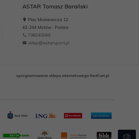
ASTAR Tomasz Barański
Plac Mickiewicza 12
42-244
Mstów
,
Polska
798240049
sklep@astarsport.pl
oprogramowanie sklepu internetowego
RedCart.pl