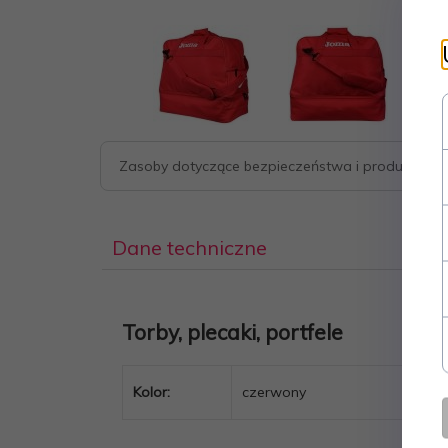
Zasoby dotyczące bezpieczeństwa i produktów
Dane techniczne
Torby, plecaki, portfele
Kolor:
czerwony