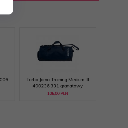
0006
Torba Joma Training Medium III
Torba Jom
400236.331 granatowy
105,
00
PLN