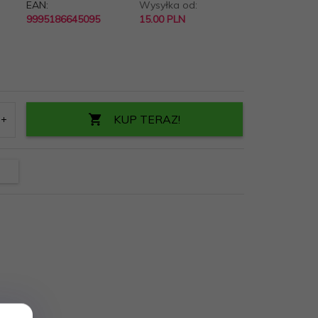
EAN:
Wysyłka od:
9995186645095
15.00 PLN
KUP TERAZ!