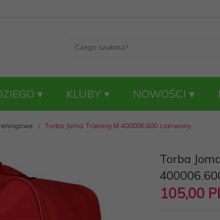
DZIEGO
KLUBY
NOWOŚCI
treningowe
Torba Joma Training M 400006.600 czerwony
Torba Joma
400006.60
105,
00
P