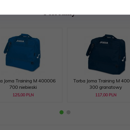
Polecamy
a Joma Training M 400006
Torba Joma Training M 40
700 niebieski
300 granatowy
125,
00
PLN
117,
00
PLN