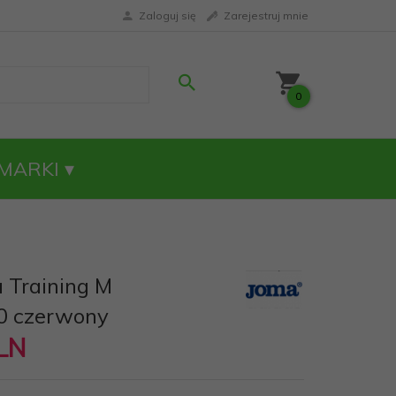
Zaloguj się
Zarejestruj mnie
0
MARKI
 Training M
0 czerwony
LN