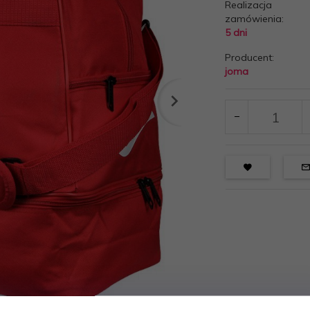
Realizacja
zamówienia:
5 dni
Producent:
joma