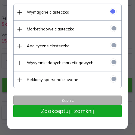
Wymagane ciasteczka
Realizacja zamówienia:
EAN:
5 dni
5905527731336
Marketingowe ciasteczka
Wysyłka od:
Producent:
15.00 PLN
maxwel
Analityczne ciasteczka
Wysyłanie danych marketingowych
Reklamy spersonalizowane
KUP TERAZ!
Zapisz
Zaakceptuj i zamknij