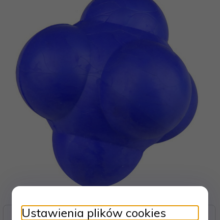
Ustawienia plików cookies
Zasoby dotyczące bezpieczeństwa i produktów