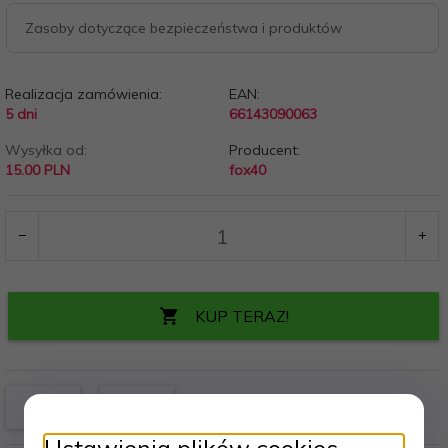
Zasoby dotyczące bezpieczeństwa i produktów
Realizacja zamówienia:
EAN:
5 dni
66143090063
Wysyłka od:
Producent:
15.00 PLN
fox40
KUP TERAZ!
Ustawienia plików cookies