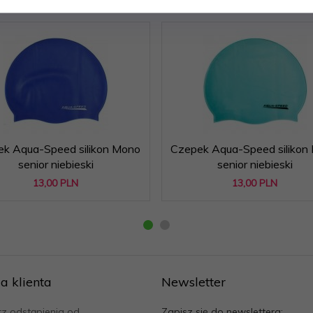
k Aqua-Speed silikon Mono
Czepek Aqua-Speed silikon
senior niebieski
senior niebieski
13,
00
PLN
13,
00
PLN
a klienta
Newsletter
z odstąpienia od
Zapisz się do newslettera: