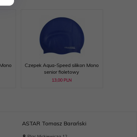
 Mono
Czepek Aqua-Speed silikon Mono
Czepek Aqu
senior fioletowy
s
13,
00
PLN
ASTAR Tomasz Barański
Plac Mickiewicza 12