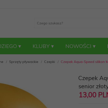
DZIEGO
KLUBY
NOWOŚCI
ne
Sprzęty pływackie
Czepki
Czepek Aqua-Speed silikon M
Czepek Aqu
senior złot
13,
00
PL