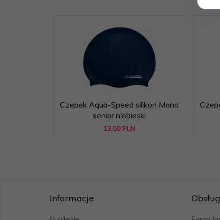
Czepek Aqua-Speed silikon Mono
Czepe
senior niebieski
13,
00
PLN
Informacje
Obsług
O sklepie
Formular