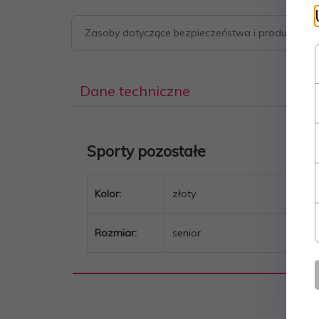
Zasoby dotyczące bezpieczeństwa i produktów
Dane techniczne
Sporty pozostałe
Kolor:
złoty
Rozmiar:
senior