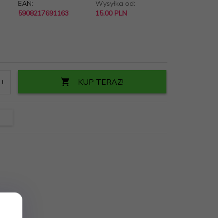
EAN:
Wysyłka od:
5908217691163
15.00 PLN
KUP TERAZ!