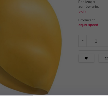
Realizacja
zamówienia:
5 dni
Producent:
aqua-speed