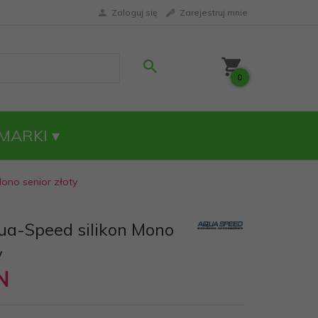
Zaloguj się
Zarejestruj mnie
0
MARKI
ono senior złoty
a-Speed silikon Mono
y
N