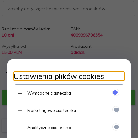
Zasoby dotyczące bezpieczeństwa i produktów
Realizacja zamówienia:
EAN:
10 dni
4069996706354
Wysyłka od:
Producent:
15.00 PLN
adidas
Ustawienia plików cookies
Wymagane ciasteczka
KUP TERAZ!
Marketingowe ciasteczka
Analityczne ciasteczka