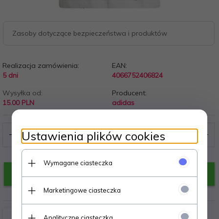
Zasoby dotyczące bezpieczeństwa i produktów
Realizacja zamówienia:
EAN:
5 dni
4066752406824
Wysyłka od:
Producent:
15.00 PLN
adidas
Ustawienia plików cookies
Wymagane ciasteczka
KUP TERAZ!
Marketingowe ciasteczka
Analityczne ciasteczka