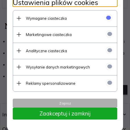
Ustawienia plików cookies
Wymagane ciasteczka
Niestety nie znaleziono produktu!
Marketingowe ciasteczka
Sprawdź, czy wszystkie słowa zostały poprawnie napisane i
spróbuj ponownie.
Analityczne ciasteczka
Użyj innych, bardziej ogólnych słów kluczowych (jedno - dwa
słowa).
Podaj ogólną nazwę produktu, którego szukasz. Nie
Wysyłanie danych marketingowych
znalazłeś? Skorzystaj z zaawansowanych filtrów.
Jeśli nadal nie znalazłeś produktu,
skontaktuj się z nami
,
pomożemy go dla Ciebie znaleźć!
Reklamy spersonalizowane
szukanie zaawansowane
Zapisz
Zaakceptuj i zamknij
Informacje
Obsługa klienta