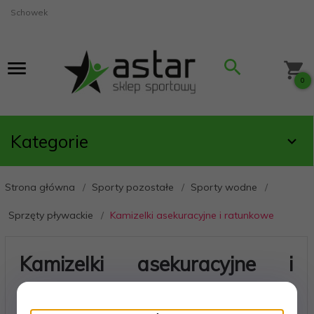
Schowek
0
Kategorie
Strona główna
Sporty pozostałe
Sporty wodne
Sprzęty pływackie
Kamizelki asekuracyjne i ratunkowe
Kamizelki asekuracyjne i
ratunkowe