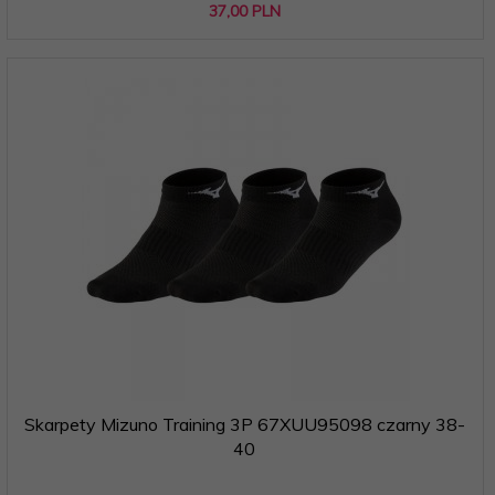
37,
00
PLN
Skarpety Mizuno Training 3P 67XUU95098 czarny 38-
40