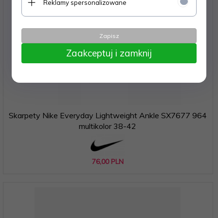
Reklamy spersonalizowane
Zapisz
Zaakceptuj i zamknij
Skarpety Nike Everyday Lightweight Ankle SX7677 964
multikolor 38-42
76,
00
PLN