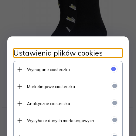
Ustawienia plików cookies
Skarpety adidas Run X Ultraboost Shoe Love Graphic
Wymagane ciasteczka
2PP IC1286 czarny 37-39
Marketingowe ciasteczka
64,
00
PLN
Analityczne ciasteczka
Wysyłanie danych marketingowych