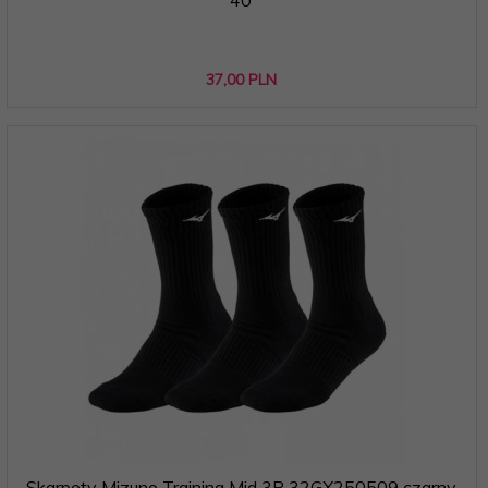
37,
00
PLN
Skarpety Mizuno Training Mid 3P 32GX250509 czarny